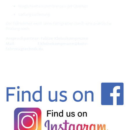
Möglichkeiten und Grenzen der Überlast
Ladungssicherung
Der Teilnehmer weist seine Fertigkeiten durch eine praktische
Prüfung nach.
Ansprechpartner: Fabian Kleinekampmann
Mail: f.kleinekampmann@kohr-
fahrzeugtechnik.de